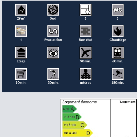
29 m²
Sud
1
1
1
Evacuation
Bon état
Chauffage
Etage
90 min.
60 min.
10 min.
30 min.
mètres
180 min.