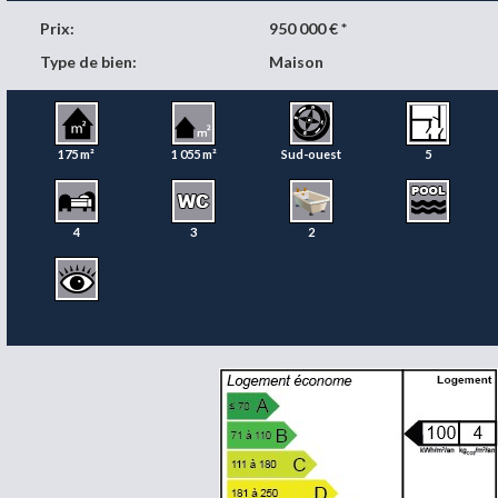
Prix:
950 000 € *
Type de bien:
Maison
175 m²
1 055 m²
Sud-ouest
5
4
3
2