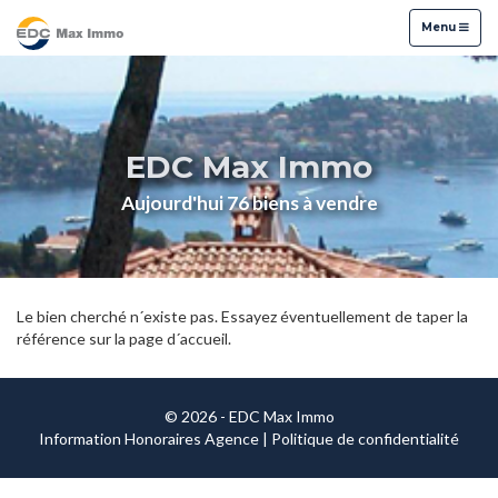
Menu
Menu
EDC Max Immo
Aujourd'hui 76 biens à vendre
Le bien cherché n´existe pas. Essayez éventuellement de taper la
référence sur la page d´accueil.
© 2026 - EDC Max Immo
Information Honoraires Agence
|
Politique de confidentialité