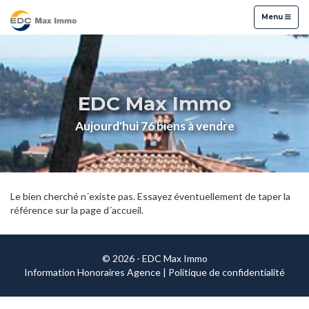
Menu
Menu
EDC Max Immo
Aujourd'hui 76 biens à vendre
Le bien cherché n´existe pas. Essayez éventuellement de taper la
référence sur la page d´accueil.
© 2026 - EDC Max Immo
Information Honoraires Agence
|
Politique de confidentialité