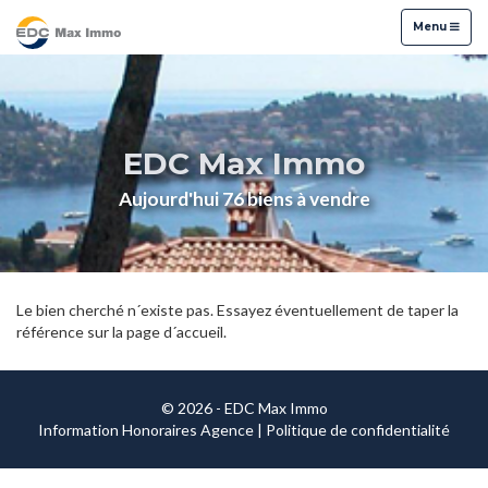
Menu
Menu
EDC Max Immo
Aujourd'hui 76 biens à vendre
Le bien cherché n´existe pas. Essayez éventuellement de taper la
référence sur la page d´accueil.
© 2026 - EDC Max Immo
Information Honoraires Agence
|
Politique de confidentialité