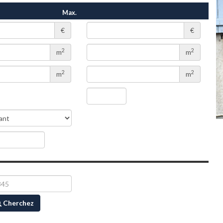
Max.
€
€
2
2
m
m
2
2
m
m
Cherchez